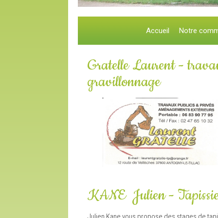
Accueil
Notre com
Gratelle Laurent - travau
gravillonnage
KANE Julien - Tapissie
Julien Kane vous propose des stages de tapis