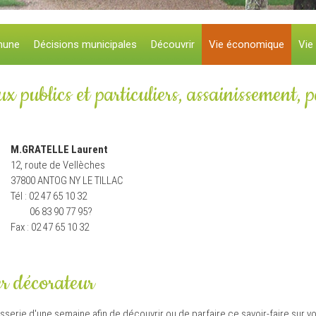
mune
Décisions municipales
Découvrir
Vie économique
Vie
x publics et particuliers, assainissement, 
M.GRATELLE Laurent
12, route de Vellèches
37800 ANTOG NY LE TILLAC
Tél : 02 47 65 10 32
06 83 90 77 95?
Fax : 02 47 65 10 32
r décorateur
serie d'une semaine afin de découvrir ou de parfaire ce savoir-faire sur vo