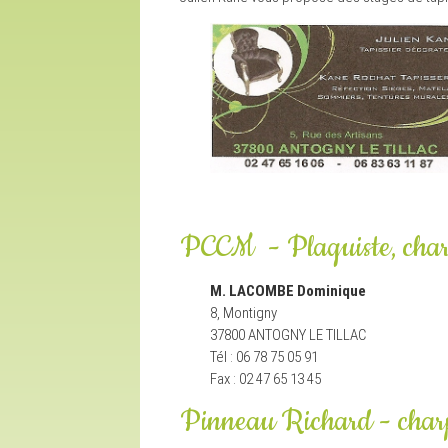
PCCM - Plaquiste, char
M. LACOMBE Dominique
8, Montigny
37800 ANTOGNY LE TILLAC
Tél : 06 78 75 05 91
Fax : 02 47 65 13 45
Pinneau Richard - char