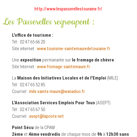
http://www.lespasserellestouraine.fr/
Les Passerelles regroupent :
L'office de tourisme :
Tél : 02 47 65 66 20
Site internet :
www.tourisme-saintemauredetouraine.fr
Une
exposition
permanante sur
le fromage de chèvre
:
Site Internet :
www.fromage-saintemaure.fr
La
Maison des Initiatives Locales et de l'Emploi
(MILE) :
Tél : 02 47 65 52 85
Courriel :
mile.sainte.maure@wanadoo.fr
L'Association Services Emplois Pour Tous
(ASEPT) :
Tél : 02 47 65 67 50
Courriel :
asept@laposte.net
Point Sécu
de la CPAM :
2ème
et
4ème vendredis
de chaque mois de
9h
à
12h30 sans