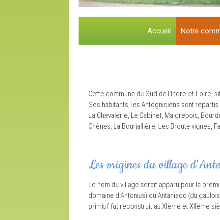
Accueil
Notre com
Cette commune du Sud de l'Indre-et-Loire, s
Ses habitants, les Antogniciens sont répartis
La Chevalerie, Le Cabinet, Maigrebois, Bourdig
Chênes, La Bourjallière, Les Broute vignes, Fa
Les origines du village d'An
Le nom du village serait apparu pour la premi
domaine d'Antonius) ou Antaniaco (du gaulois q
primitif fut reconstruit au XIème et XIIème s