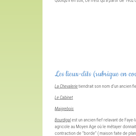
Quoiqu'il en soit, ce n'est qu à partir de 19
Les lieux-dits (rubrique en co
La Chevalerie
tiendrait son nom d'un ancien fi
Le Cabinet
Maigrebois
Bourdigal
est un ancien fief relavant de Faye
agricole au Moyen Age où le métayer donnait 
contraction de "borde" ( maison faite de plan