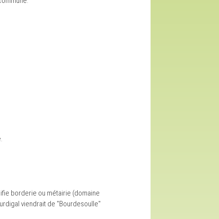
la commune.
e.
ifie borderie ou métairie (domaine
urdigal viendrait de "Bourdesoulle"