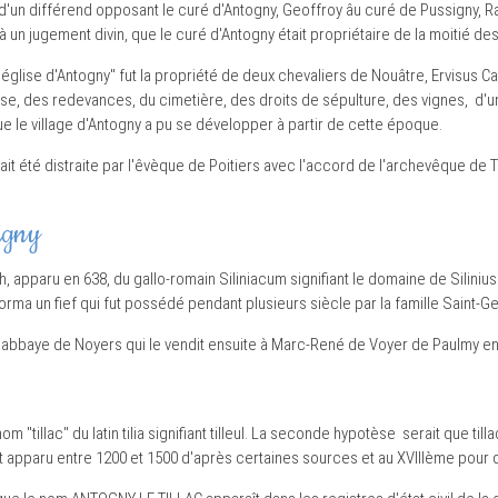
te d'un différend opposant le curé d'Antogny, Geoffroy âu curé de Pussigny,
 à un jugement divin, que le curé d'Antogny était propriétaire de la moitié d
l'église d'Antogny" fut la propriété de deux chevaliers de Nouâtre, Ervisus Ca
lise, des redevances, du cimetière, des droits de sépulture, des vignes, d'un
 le village d'Antogny a pu se développer à partir de cette époque.
rait été distraite par l'êvèque de Poitiers avec l'accord de l'archevêque de 
ligny
, apparu en 638, du gallo-romain Siliniacum signifiant le domaine de Silini
orma un fief qui fut possédé pendant plusieurs siècle par la famille Saint-Ge
 l'abbaye de Noyers qui le vendit ensuite à Marc-René de Voyer de Paulmy e
om "tillac" du latin tilia signifiant tilleul. La seconde hypotèse serait que til
 apparu entre 1200 et 1500 d'après certaines sources et au XVIIIème pour 