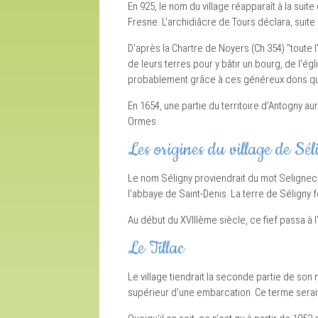
En 925, le nom du village réapparaît à la sui
Fresne. L'archidiâcre de Tours déclara, suite
D'après la Chartre de Noyers (Ch.354) "toute 
de leurs terres pour y bâtir un bourg, de l'ég
probablement grâce à ces généreux dons que
En 1654, une partie du territoire d'Antogny au
Ormes.
Les origines du village de Sé
Le nom Séligny proviendrait du mot Selignech
l'abbaye de Saint-Denis. La terre de Séligny f
Au début du XVIIIème siècle, ce fief passa à
Le Tillac
Le village tiendrait la seconde partie de son n
supérieur d'une embarcation. Ce terme serait