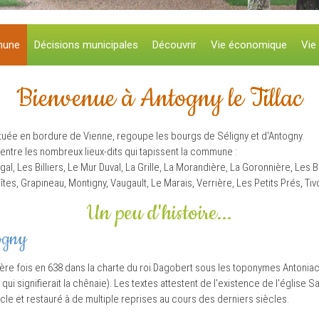
mune
Décisions municipales
Découvrir
Vie économique
Vie
Bienvenue à Antogny le Tillac
ituée en bordure de Vienne, regoupe les bourgs de Séligny et d'Antogny.
 entre les nombreux lieux-dits qui tapissent la commune :
al, Les Billiers, Le Mur Duval, La Grille, La Morandière, La Goronnière, Les 
îtes, Grapineau, Montigny, Vaugault, Le Marais, Verrière, Les Petits Prés, Tivo
Un peu d'histoire...
togny
ère fois en 638 dans la charte du roi Dagobert sous les toponymes Antoniacu
ui signifierait la chênaie). Les textes attestent de l'existence de l'église Sa
iècle et restauré à de multiple reprises au cours des derniers siècles.