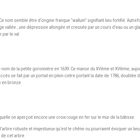
 Ce nom semble être d'origine franque "wallum" signifiant lieu fortifié. Autref
ge vallée , une dépression allongée et creusée par un cours d'eau ou un gla
 par le val.
e nom de la petite goronnière en 1639. Ce manoir du XVème et XVIème, aujou
cès se fait par un portail en plein cintre portant la date de 1786, doublée d
e en bronze.
uelle on aperçoit encore une croix rouge en fer sur le mur de la bâtisse.
l'arbre robuste et majestueux qu'est le chêne ou pourraient évoquer un li
d de cet arbre.