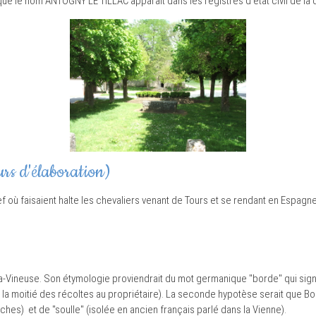
52 que le nom ANTOGNY LE TILLAC apparaît dans les registres d'état civil de 
urs d'élaboration)
ef où faisaient halte les chevaliers venant de Tours et se rendant en Espagn
-la-Vineuse. Son étymologie proviendrait du mot germanique "borde" qui sign
la moitié des récoltes au propriétaire). La seconde hypotèse serait que Bo
ches) et de "soulle" (isolée en ancien français parlé dans la Vienne).