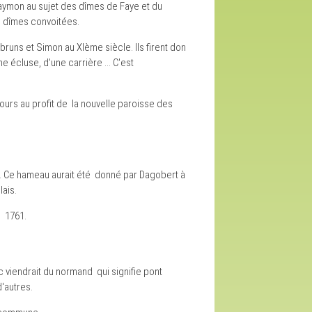
 Raymon au sujet des dîmes de Faye et du
es dîmes convoitées.
bruns et Simon au XIème siècle. Ils firent don
e écluse, d'une carrière ... C'est
Tours au profit de la nouvelle paroisse des
us. Ce hameau aurait été donné par Dagobert à
lais.
n 1761.
lac viendrait du normand qui signifie pont
d'autres.