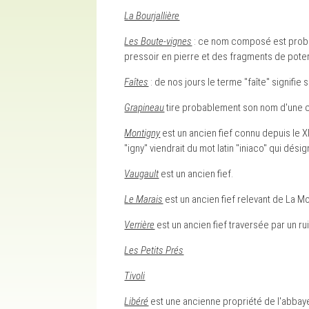
La Bourjallière
Les Boute-vignes
: ce nom composé est probabl
pressoir en pierre et des fragments de poter
Faîtes
: de nos jours le terme "faîte" signifie 
Grapineau
tire probablement son nom d'une co
Montigny
est un ancien fief connu depuis le 
"igny" viendrait du mot latin "iniaco" qui dési
Vaugault
est un ancien fief.
Le Marais
est un ancien fief relevant de La M
Verrière
est un ancien fief traversée par un 
Les Petits Prés
Tivoli
Libéré
est une ancienne propriété de l'abbaye