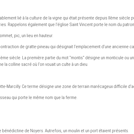
ement lié à la culture de la vigne qui était présente depuis IIème siècle pu
ies. Rappelons également que l'église Saint Vincent porte le nom du patro
sommet, pic, un lieu en hauteur.
ntraction de gratte-pineau qui désignait l'emplacement d'une ancienne carr
XIème siècle. La première partie du mot "montis" désigne un monticule ou u
gne la colline sacré où l'on vouait un culte à un dieu.
otte-Marcilly. Ce terme désigne une zone de terrain marécageux difficile d
ruisseau qui porte le même nom que la ferme.
 bénédictine de Noyers. Autrefois, un moulin et un port étaient présents.