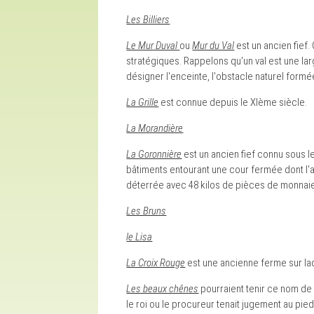
Les Billiers
Le Mur Duval
ou
Mur du Val
est un ancien fief.
stratégiques. Rappelons qu'un val est une lar
désigner l'enceinte, l'obstacle naturel formée
La Grille
est connue depuis le XIème siècle.
La Morandière
La Goronnière
est un ancien fief connu sous l
bâtiments entourant une cour fermée dont l'ac
déterrée avec 48 kilos de pièces de monnai
Les Bruns
le Lisa
La Croix Rouge
est une ancienne ferme sur laq
Les beaux chênes
pourraient tenir ce nom de 
le roi ou le procureur tenait jugement au pie