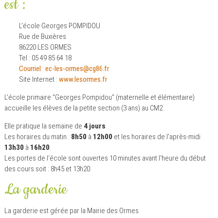
est :
L'école Georges POMPIDOU
Rue de Buxières
86220 LES ORMES
Tel : 05 49 85 64 18
Courriel
:
ec-les-ormes@cg86.fr
Site Internet :
www.lesormes.fr
L'école primaire "Georges Pompidou" (maternelle et élémentaire)
accueille les élèves de la petite section (3 ans) au CM2.
Elle pratique la semaine de
4 jours
.
Les horaires du matin :
8h50
à
12h00
et les horaires de l'après-midi
13h30
à
16h20
.
Les portes de l'école sont ouvertes 10 minutes avant l'heure du début
des cours soit : 8h45 et 13h20.
La garderie
La garderie est gérée par la Mairie des Ormes.