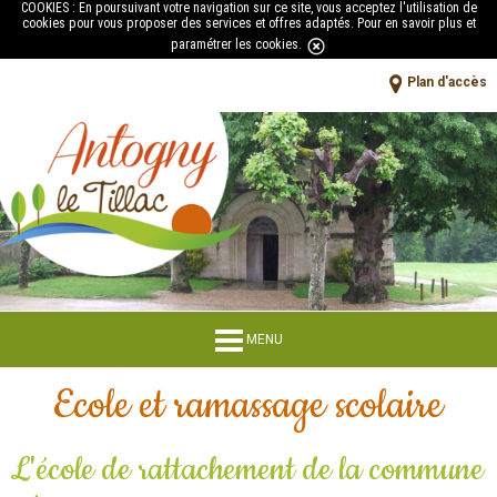
COOKIES : En poursuivant votre navigation sur ce site, vous acceptez l'utilisation de
cookies pour vous proposer des services et offres adaptés.
Pour en savoir plus et
paramétrer les cookies
.
Plan d'accès
MENU
Ecole et ramassage scolaire
L'école de rattachement de la commune