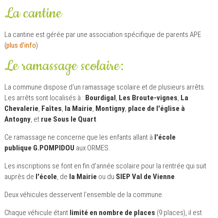
La cantine
La cantine est gérée par une association spécifique de parents APE
(
plus d'info
)
Le ramassage scolaire:
La commune dispose d'un ramassage scolaire et de plusieurs arrêts.
Les arrêts sont localisés à :
Bourdigal
,
Les Broute-vignes
,
La
Chevalerie
,
Faîtes
,
la Mairie
,
Montigny
,
place de l'église à
Antogny
, et
rue Sous le Quart
.
Ce ramassage ne concerne que les enfants allant à
l'école
publique G.POMPIDOU
aux ORMES.
Les inscriptions se font en fin d'année scolaire pour la rentrée qui suit
auprès de
l'école
, de
la Mairie
ou du
SIEP Val de Vienne
.
Deux véhicules desservent l'ensemble de la commune.
Chaque véhicule étant
limité en nombre de places
(9 places), il est