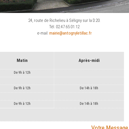
24, route de Richelieu à Séligny sur la D.20.
Tél. 02.47.65.01.12
e-mail:
mairie@antognyletillac.fr
Matin
Après-midi
De 9h à 12h
De 9h à 12h
De 14h à 18h
De 9h à 12h
De 14h à 18h
Votre Message