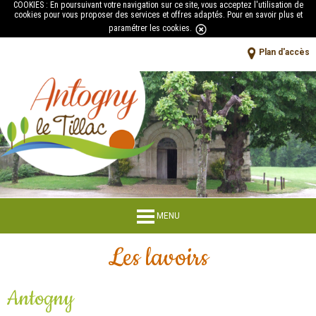
COOKIES : En poursuivant votre navigation sur ce site, vous acceptez l'utilisation de
cookies pour vous proposer des services et offres adaptés.
Pour en savoir plus et
paramétrer les cookies
.
Plan d'accès
MENU
Les lavoirs
Antogny